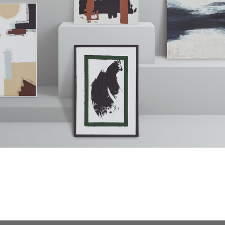
чную нашими
новая рама, холст,
 водная масляная
ия