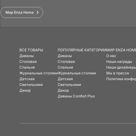
Мир Enza Home
ВСЕ ТОВАРЫ
ПОПУЛЯРНЫЕ КАТЕГОРИИ
МИР ENZA HOM
Диваны
Диваны
О нас
Столовая
Столовая
Наши награды
Спальня
Спальня
Наши дизайнер
Журнальные столики
Журнальные столики
Мы в прессе
Детская
Детская
Политика конфи
Светильники
Светильники
Декор
Декор
Диваны Comfort Plus