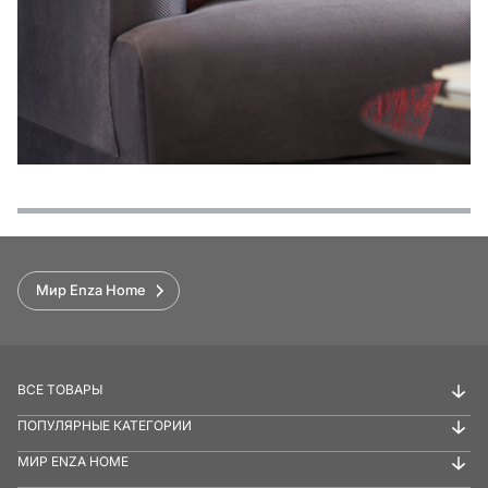
Функции
Варианты оплаты
Условия доставки и возврата
Обзор
Мир Enza Home
ВСЕ ТОВАРЫ
ПОПУЛЯРНЫЕ КАТЕГОРИИ
МИР ENZA HOME