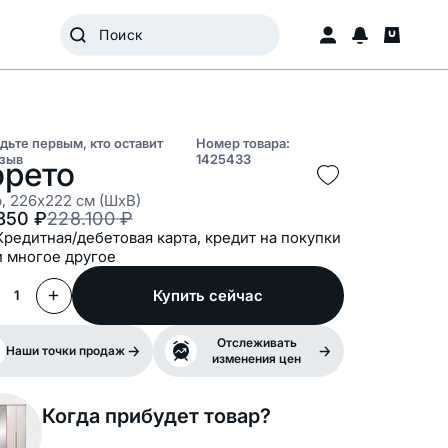
дьте первым, кто оставит
Номер товара:
зыв
1425433
рето
, 226x222 см (ШxВ)
850
₽
228.100
₽
Кредитная/дебетовая карта, кредит на покупки
и многое другое
Купить сейчас
1
Отслеживать
Наши точки продаж
изменения цен
Когда прибудет товар?