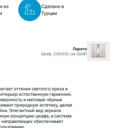
н из
Сделано в
и
Турции
Лорето
Шкаф, 226x222 см (ШxВ)
етает оттенки светлого ореха и
 интерьер естественную гармонию.
оверхность и матовые чёрные
ивают природную эстетику, делая
на. Элегантный вид зеркала
чную концепцию шкафа, а система
и направляющих обеспечивает
ользовании.