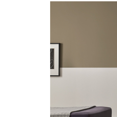
Характеристики
Сочетание оттенков мол
Зеркальная вставка нату
дверце шкафа
Импортные дверные пет