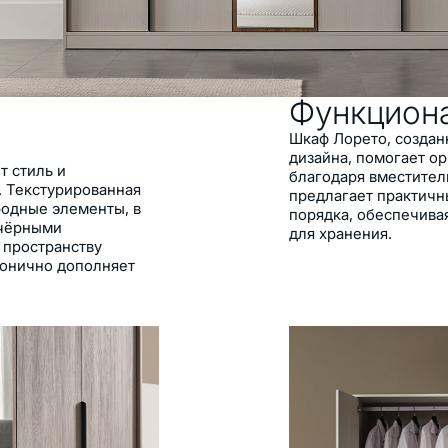
тсеки для хранения с
 оформлением
Функцион
Шкаф Лорето, создан
дизайна, помогает о
т стиль и
благодаря вместител
. Текстурированная
предлагает практич
родные элементы, в
порядка, обеспечив
 чёрными
для хранения.
 пространству
монично дополняет