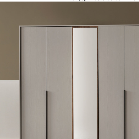
очно-белого и ореха
рального оттенка на
ли с доводчиком