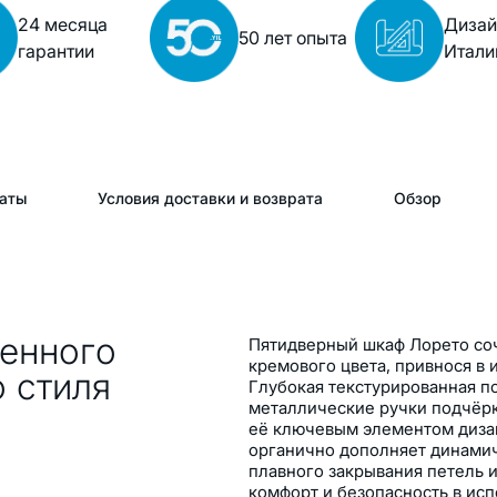
24 месяца
Дизай
50 лет опыта
гарантии
Итали
аты
Условия доставки и возврата
Обзор
енного
Пятидверный шкаф Лорето соч
кремового цвета, привнося в
 стиля
Глубокая текстурированная п
металлические ручки подчёрк
её ключевым элементом дизай
органично дополняет динами
плавного закрывания петель 
комфорт и безопасность в исп