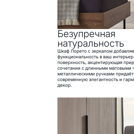
Просторные и удобные о
элегантным внутренним
Безупречная
натуральность
Шкаф Лорето с зеркалом добавляе
функциональность в ваш интерьер
поверхность, акцентирующая при
сочетании с длинными матовыми
металлическими ручками придаёт
современную элегантность и гар
декор.