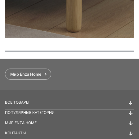
Функции
Варианты оплаты
Условия доставки и возврата
Обзор
Мир Enza Home
ВСЕ ТОВАРЫ
ПОПУЛЯРНЫЕ КАТЕГОРИИ
МИР ENZA HOME
КОНТАКТЫ