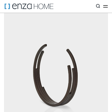
Главная страница
Декор
По материалу
Металл
Рола