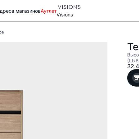
дреса магазинов
Аутлет
Visions
ра
Те
Высо
(ШxВ
32.