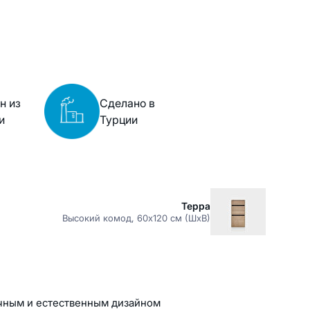
н из
Сделано в
и
Турции
Терра
Высокий комод, 60x120 см (ШxВ)
чным и естественным дизайном