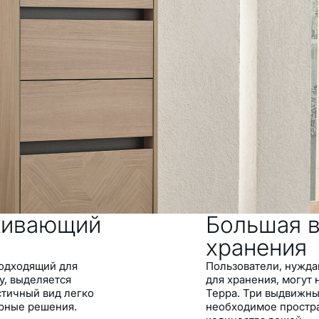
ный внешний вид
ые декоративные детали
а и антрацитового
ытием, имитирующим
а одной из дверец
тичный дизайн
с механизмом плавного
кивающий
Большая 
хранения
подходящий для
Пользователи, нужд
у, выделяется
для хранения, могут
стичный вид легко
Терра. Три выдвижны
ерные решения.
необходимое простра