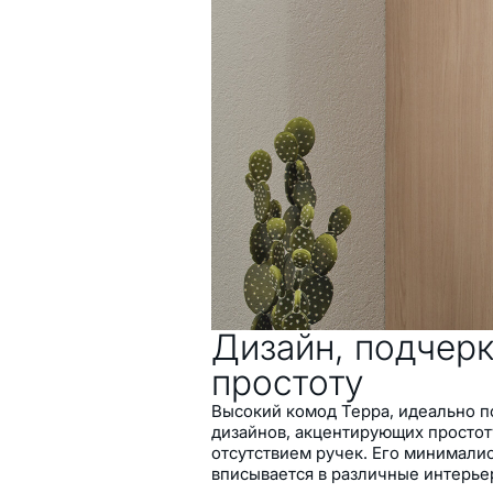
Натуральный и лаконич
Тщательно проработанн
Сочетание светлого дуб
оттенка
Верхняя панель с покр
текстильную фактуру
Декоративный рисунок н
Безручковый минималис
3 выдвижных ящика
1 отделение с дверцей
Петли и направляющие 
закрывания
Дизайн, подчер
простоту
Высокий комод Терра, идеально 
дизайнов, акцентирующих простот
отсутствием ручек. Его минимали
вписывается в различные интерь