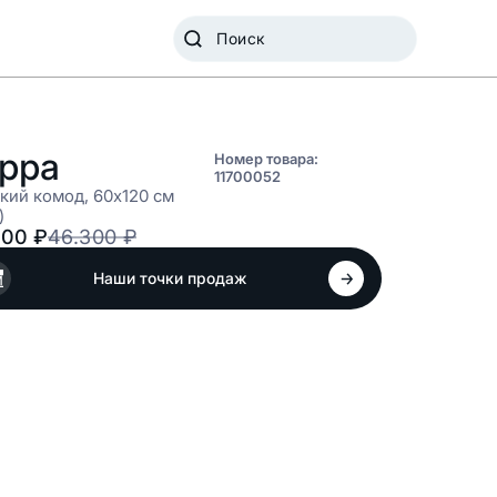
рра
Номер товара:
11700052
кий комод, 60x120 см
)
400
₽
46.300
₽
Наши точки продаж