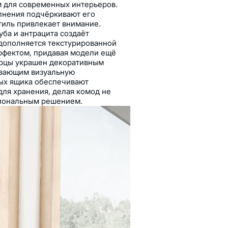
 для современных интерьеров.
лнения подчёркивают его
тиль привлекает внимание.
уба и антрацита создаёт
дополняется текстурированной
ффектом, придавая модели ещё
ерцы украшен декоративным
ивающим визуальную
ых ящика обеспечивают
ля хранения, делая комод не
циональным решением.