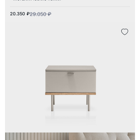
20.350
₽
29.050
₽