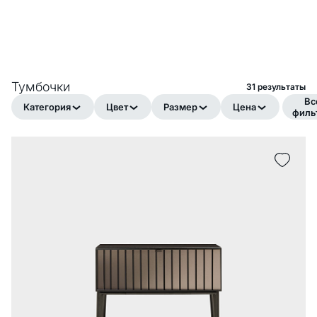
Тумбочки
31 pезультаты
Вс
Категория
Цвет
Размер
Цена
филь