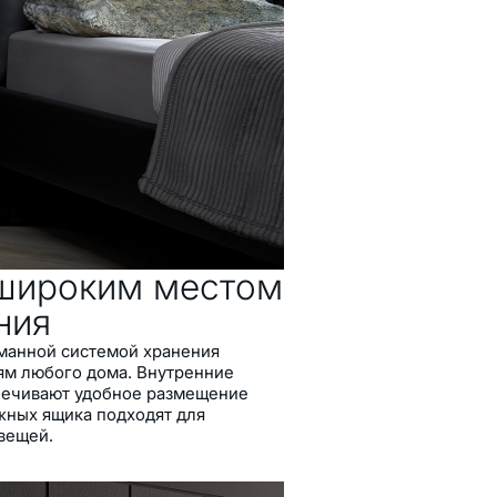
 широким местом
ния
манной системой хранения
ям любого дома. Внутренние
печивают удобное размещение
жных ящика подходят для
вещей.