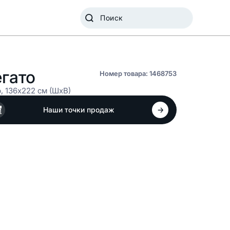
гато
Номер товара: 1468753
, 136x222 см (ШxВ)
Наши точки продаж