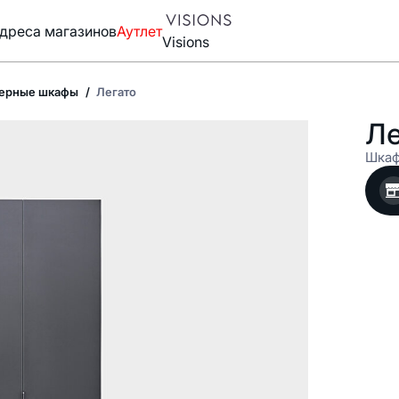
дреса магазинов
Аутлет
Visions
ерные шкафы
Легато
Ле
Шкаф