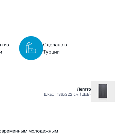
н из
Сделано в
и
Турции
Легато
Шкаф, 136x222 см (ШxВ)
 современным молодежным