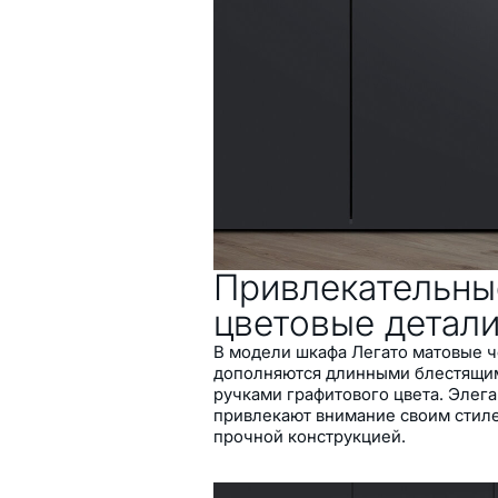
Характеристики
Чёрный цвет
2 выдвижных ящика
Импортные дверные пет
Просторные и удобные о
элегантным внутренним
Привлекательны
цветовые детал
В модели шкафа Легато матовые 
дополняются длинными блестящи
ручками графитового цвета. Элег
привлекают внимание своим стил
прочной конструкцией.