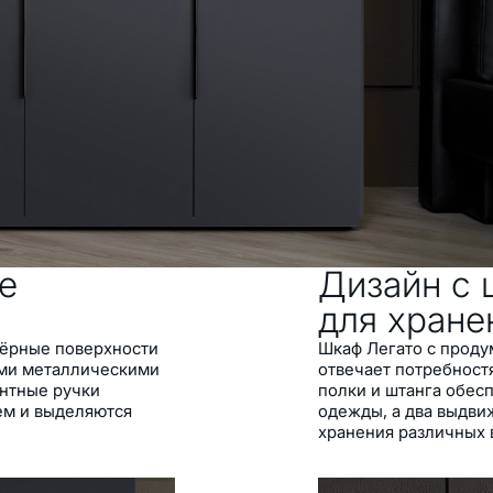
ли с доводчиком
тсеки для хранения с
 оформлением
е
Дизайн с
и
для хране
чёрные поверхности
Шкаф Легато с проду
ми металлическими
отвечает потребност
антные ручки
полки и штанга обес
ем и выделяются
одежды, а два выдви
хранения различных 