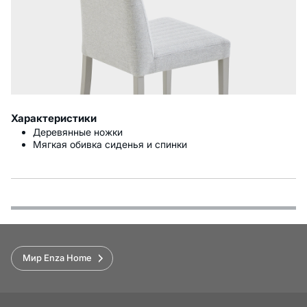
Характеристики
Деревянные ножки
Мягкая обивка сиденья и спинки
Функции
Варианты оплаты
Условия доставки и возврата
Обзор
Мир Enza Home