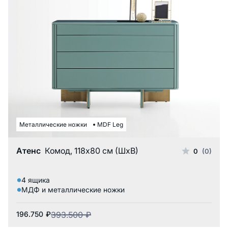
Металлические ножки
MDF Leg
Атенс
Комод, 118x80 см (ШxВ)
0
(0)
4 ящика
МДФ и металлические ножки
196.750
₽
393.500
₽