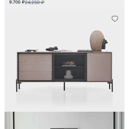
9.700
₽
24.250
₽