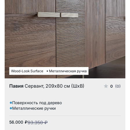
Wood-Look Surface
Металлическая ручка
Павия
Сервант, 209x80 см (ШxВ)
0
(0)
Поверхность под дерево
Металлические ручки
56.000
₽
93.350
₽