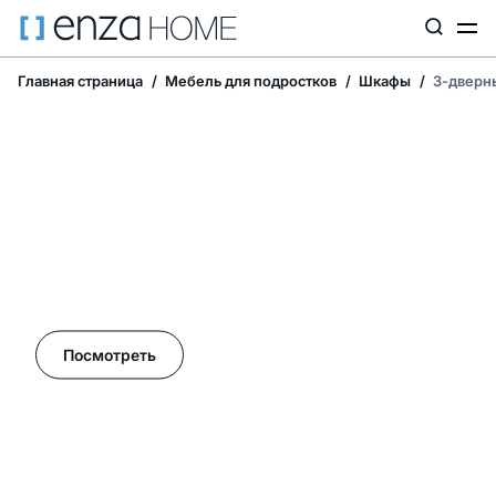
Главная страница
Мебель для подростков
Шкафы
3-дверн
Летние акции в Enza Home!
Посмотреть