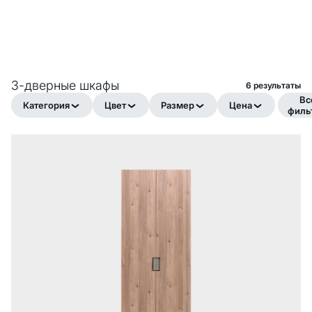
3-дверные шкафы
6 pезультаты
Вс
Категория
Цвет
Размер
Цена
филь