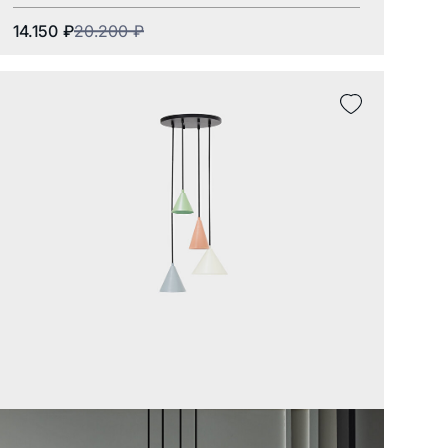
14.150
₽
20.200
₽