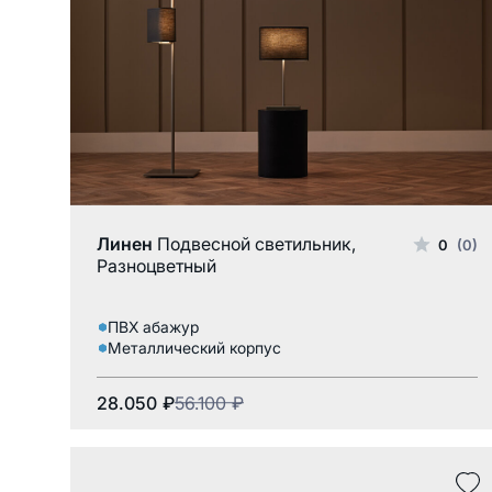
ПВХ абажур
Линен
Подвесной светильник,
0
(0)
Разноцветный
ПВХ абажур
Металлический корпус
28.050
₽
56.100
₽