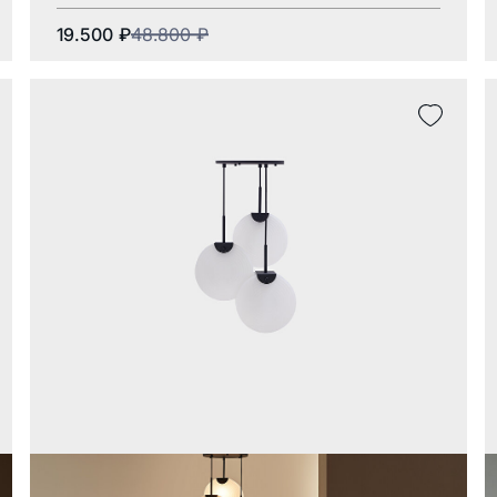
19.500
₽
48.800
₽