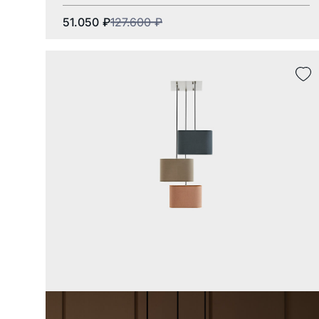
51.050
₽
127.600
₽