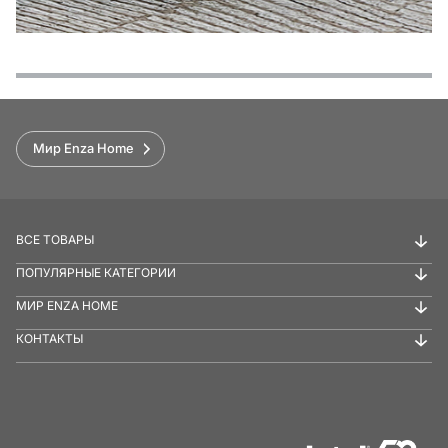
Функции
Варианты оплаты
Условия доставки и возврата
Обзор
Мир Enza Home
ВСЕ ТОВАРЫ
ПОПУЛЯРНЫЕ КАТЕГОРИИ
МИР ENZA HOME
КОНТАКТЫ