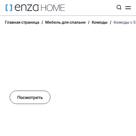
Главная страница
Мебель для спальни
Комоды
Комоды с 5
Летние акции в Enza Home!
Посмотреть