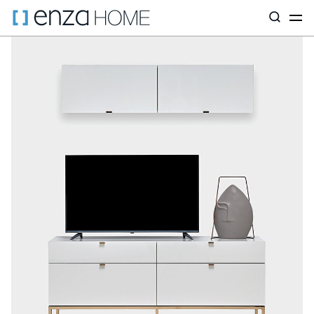
Главная страница
ТВ-стеллажи
Легато