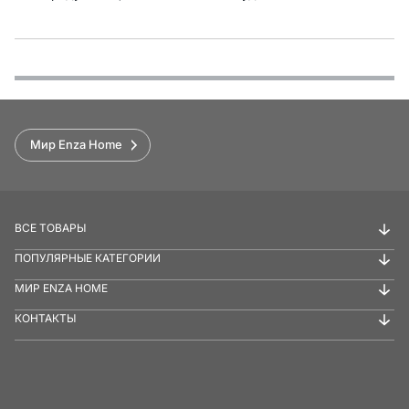
Функции
Варианты оплаты
Условия доставки и возврата
Обзор
Мир Enza Home
ВСЕ ТОВАРЫ
ПОПУЛЯРНЫЕ КАТЕГОРИИ
МИР ENZA HOME
КОНТАКТЫ