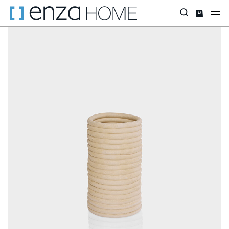
Главная страница
Декор
По коллекциям
Вазы
Майя