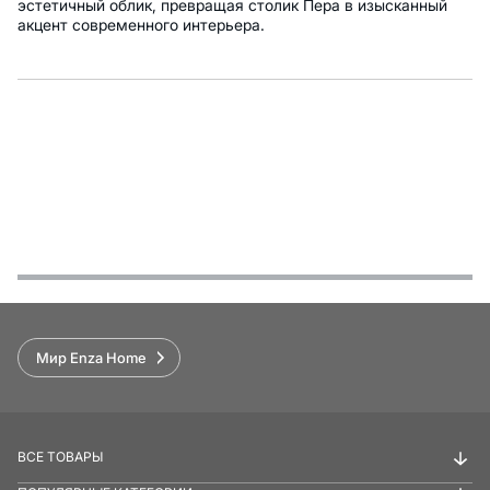
эстетичный облик, превращая столик Пера в изысканный
акцент современного интерьера.
Функции
Варианты оплаты
Условия доставки и возврата
Обзор
Мир Enza Home
ВСЕ ТОВАРЫ