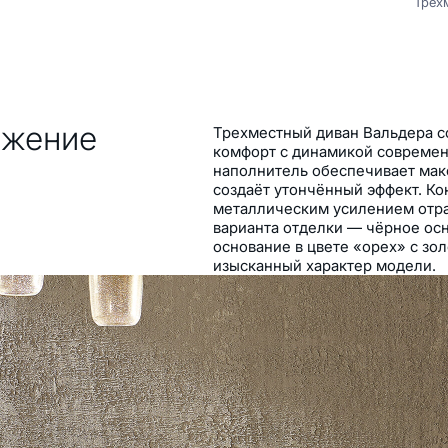
Трёх
ажение
Трехместный диван Вальдера с
комфорт с динамикой современ
наполнитель обеспечивает макс
создаёт утончённый эффект. Ко
металлическим усилением отра
варианта отделки — чёрное ос
основание в цвете «орех» с з
изысканный характер модели.