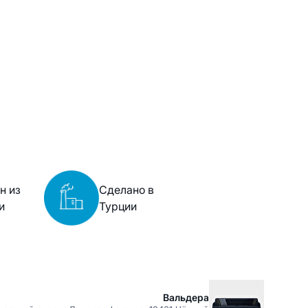
н из
Сделано в
и
Турции
Вальдера