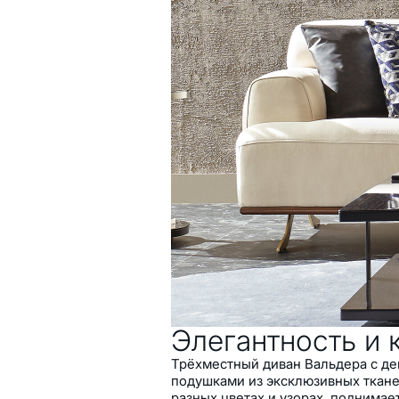
Характеристики
Современный дизайн и 
Максимальный комфорт и
Современная концепция
Гибридная технология с
система из разных типов
Роскошный внешний вид 
искусственную замшу и 
текстурой
Деревянная конструкция
усилением
Высокие ножки для удоб
Два варианта основания
основание / чёрные нож
основание / золотые но
Элегантность и 
Трёхместный диван Вальдера с д
подушками из эксклюзивных ткане
разных цветах и узорах, поднимает