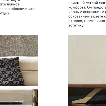
приятной мягкой фа
ногослойное
комфорта. Он предста
спинке обеспечивает
чёрным основанием 
отдых.
основанием в цвете 
оттенке, гармонично
эстетику.