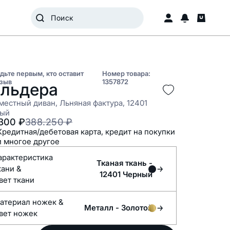
дьте первым, кто оставит
Номер товара:
зыв
1357872
льдера
местный диван, Льняная фактура, 12401
ый
.300
₽
388.250
₽
Кредитная/дебетовая карта, кредит на покупки
и многое другое
арактеристика
Тканая ткань -
ткани &
12401 Черный
вет ткани
Материал ножек &
Металл -
Золотой
вет ножек