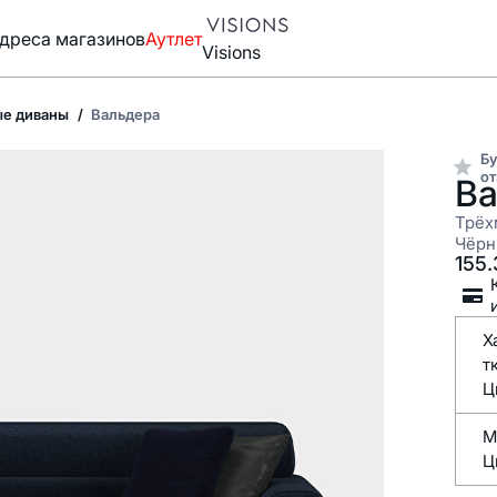
дреса магазинов
Аутлет
Visions
е диваны
Вальдера
Бу
от
Ва
Трёх
Чёрн
155
Х
Ц
Ц