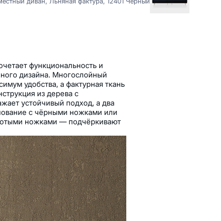
местный диван, Льняная фактура, 12401 Чёрный
очетает функциональность и
ного дизайна. Многослойный
имум удобства, а фактурная ткань
нструкция из дерева с
жает устойчивый подход, а два
нование с чёрными ножками или
олотыми ножками — подчёркивают