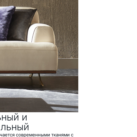
ьный и
альный
чается современными тканями с