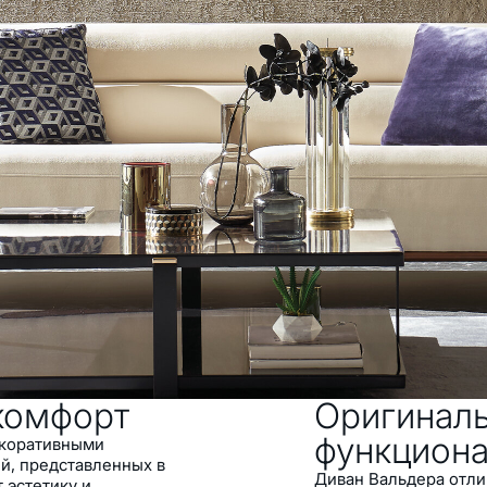
динамичные детали
 высокая удобность
 декора
иденья (многослойная
 поролона)
с тканью под
альтернативой с льняной
 с металлическим
ства уборки
 и ножек: чёрное
ки и ореховое
жки
комфорт
Оригинал
функцион
екоративными
й, представленных в
Диван Вальдера отли
 эстетику и