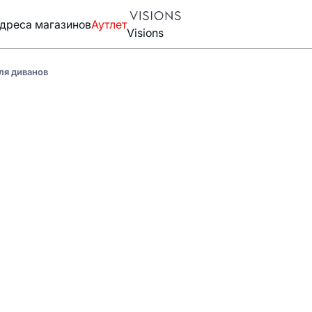
дреса магазинов
Аутлет
Visions
ля диванов